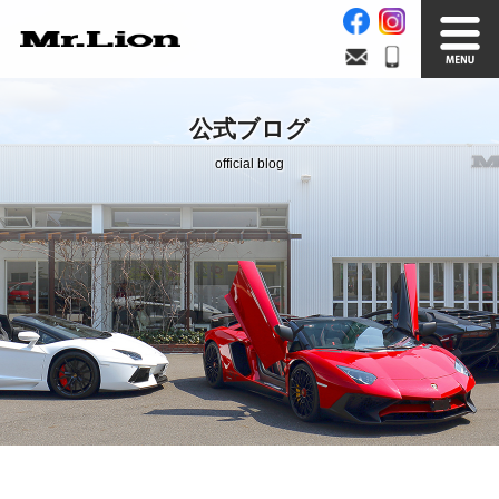
Stock List
Trade In
公式ブログ
在庫車情報
買取無料査定
official blog
Factory
Our Service
自社工場
サービス案内
Official Blog
Company info.
公式ブログ
会社案内