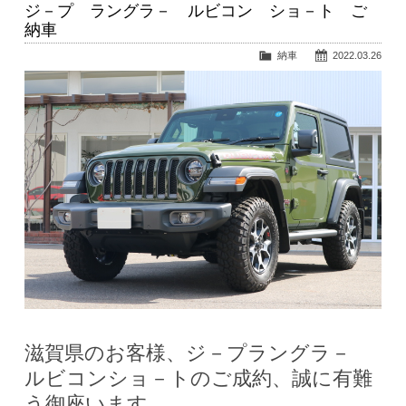
ジ－プ ラングラ－ ルビコン ショ－ト ご
納車
納車
2022.03.26
滋賀県のお客様、ジ－プラングラ－
ルビコンショ－トのご成約、誠に有難
う御座います。