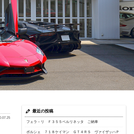
最近の投稿
.07.25
フェラ－リ Ｆ３５５ベルリネッタ ご納車
ポルシェ ７１８ケイマン ＧＴ４ＲＳ ヴァイザッハＰ