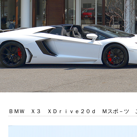
ＢＭＷ Ｘ３ ＸＤｒｉｖｅ２０ｄ Ｍスポ－ツ 