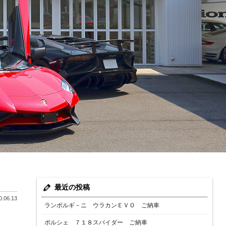
最近の投稿
.06.13
ランボルギ－ニ ウラカンＥＶＯ ご納車
ポルシェ ７１８スパイダー ご納車