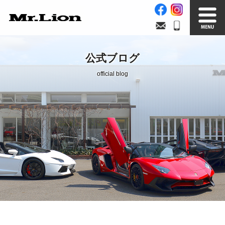
Stock List
Trade In
公式ブログ
在庫車情報
買取無料査定
official blog
Factory
Our Service
自社工場
サービス案内
Official Blog
Company info.
公式ブログ
会社案内