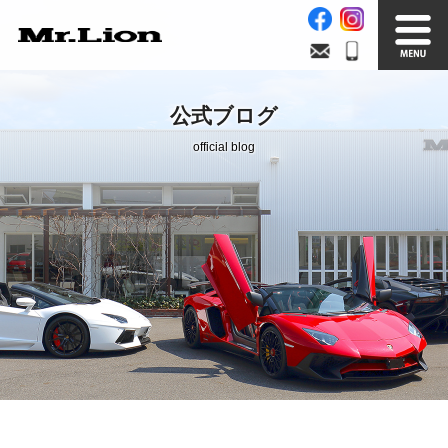
Stock List
Trade In
公式ブログ
在庫車情報
買取無料査定
official blog
Factory
Our Service
自社工場
サービス案内
Official Blog
Company info.
公式ブログ
会社案内