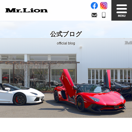
Stock List
Trade In
公式ブログ
在庫車情報
買取無料査定
official blog
Factory
Our Service
自社工場
サービス案内
Official Blog
Company info.
公式ブログ
会社案内