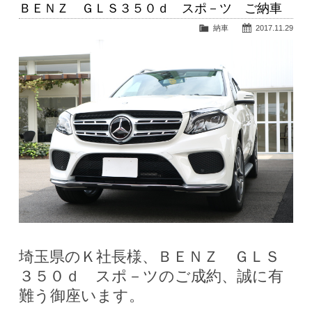
ＢＥＮＺ ＧＬＳ３５０ｄ スポ－ツ ご納車
納車
2017.11.29
埼玉県のＫ社長様、ＢＥＮＺ ＧＬＳ
３５０ｄ スポ－ツのご成約、誠に有
難う御座います。