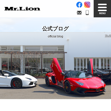
Stock List
Trade In
公式ブログ
在庫車情報
買取無料査定
official blog
Factory
Our Service
自社工場
サービス案内
Official Blog
Company info.
公式ブログ
会社案内