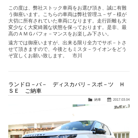
この度は、弊社ストック車両をお選び頂き、誠に有難
う御座います。こちらの車両は弊社管理ユ－ザ－様が
大切に所有されていた車両になります。走行距離も大
変少なく大変綺麗な状態を保っております。是非、最
高のＡＭＧパフォ－マンスをお楽しみ下さい。
遠方では御座いますが、出来る限り全力でサポ－トさ
せて頂きますので、今後ともミスタ－ライオンをどう
ぞ宜しくお願い致します。 市川
ランドロ－バ－ ディスカバリ－スポ－ツ Ｈ
ＳＥ ご納車
納車
2017.03.04