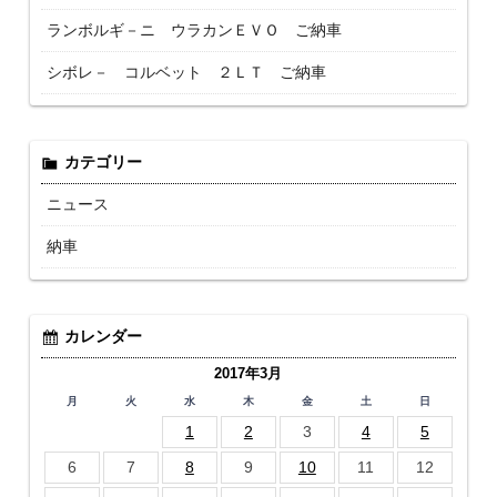
ランボルギ－ニ ウラカンＥＶＯ ご納車
シボレ－ コルベット ２ＬＴ ご納車
カテゴリー
ニュース
納車
カレンダー
2017年3月
月
火
水
木
金
土
日
1
2
3
4
5
6
7
8
9
10
11
12