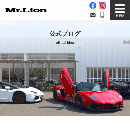
Stock List
Trade In
公式ブログ
在庫車情報
買取無料査定
official blog
Factory
Our Service
自社工場
サービス案内
Official Blog
Company info.
公式ブログ
会社案内