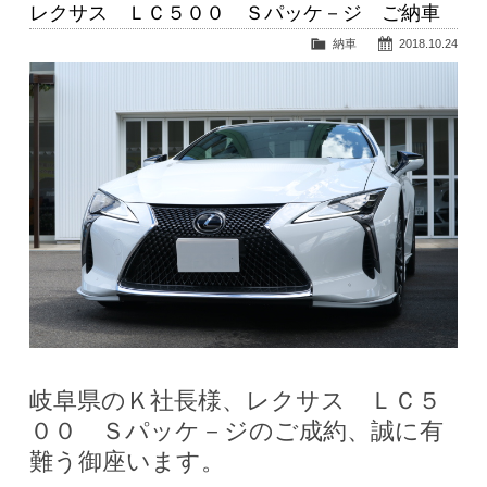
レクサス ＬＣ５００ Ｓパッケ－ジ ご納車
納車
2018.10.24
岐阜県のＫ社長様、レクサス ＬＣ５
００ Ｓパッケ－ジのご成約、誠に有
難う御座います。