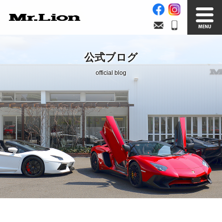
Stock List
Trade In
公式ブログ
在庫車情報
買取無料査定
official blog
Factory
Our Service
自社工場
サービス案内
Official Blog
Company info.
公式ブログ
会社案内