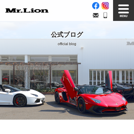
Stock List
Trade In
公式ブログ
在庫車情報
買取無料査定
official blog
Factory
Our Service
自社工場
サービス案内
Official Blog
Company info.
公式ブログ
会社案内