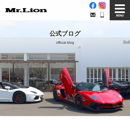
Stock List
Trade In
公式ブログ
在庫車情報
買取無料査定
official blog
Factory
Our Service
自社工場
サービス案内
Official Blog
Company info.
公式ブログ
会社案内