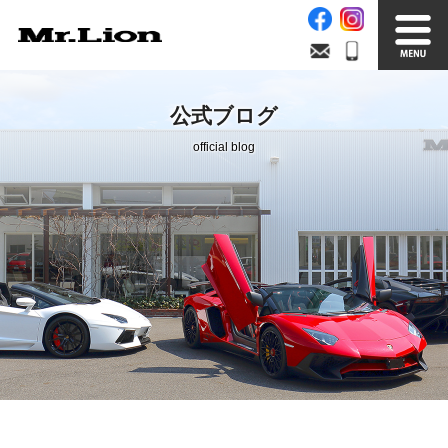
Stock List
Trade In
公式ブログ
在庫車情報
買取無料査定
official blog
Factory
Our Service
自社工場
サービス案内
Official Blog
Company info.
公式ブログ
会社案内