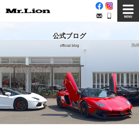
Stock List
Trade In
公式ブログ
在庫車情報
買取無料査定
official blog
Factory
Our Service
自社工場
サービス案内
Official Blog
Company info.
公式ブログ
会社案内