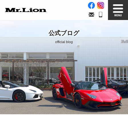
Stock List
Trade In
公式ブログ
在庫車情報
買取無料査定
official blog
Factory
Our Service
自社工場
サービス案内
Official Blog
Company info.
公式ブログ
会社案内