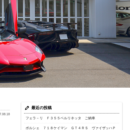
最近の投稿
.08.18
フェラ－リ Ｆ３５５ベルリネッタ ご納車
ポルシェ ７１８ケイマン ＧＴ４ＲＳ ヴァイザッハＰ