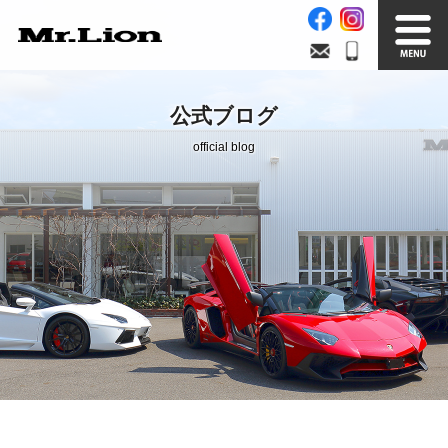
Stock List
Trade In
公式ブログ
在庫車情報
買取無料査定
official blog
Factory
Our Service
自社工場
サービス案内
Official Blog
Company info.
公式ブログ
会社案内