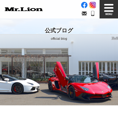
Stock List
Trade In
公式ブログ
在庫車情報
買取無料査定
official blog
Factory
Our Service
自社工場
サービス案内
Official Blog
Company info.
公式ブログ
会社案内