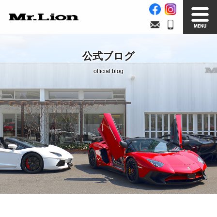
Stock List
Trade In
公式ブログ
在庫車情報
買取無料査定
official blog
Factory
Our Service
自社工場
サービス案内
Official Blog
Company info.
公式ブログ
会社案内