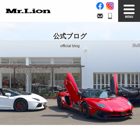
Stock List
Trade In
公式ブログ
在庫車情報
買取無料査定
official blog
Factory
Our Service
自社工場
サービス案内
Official Blog
Company info.
公式ブログ
会社案内