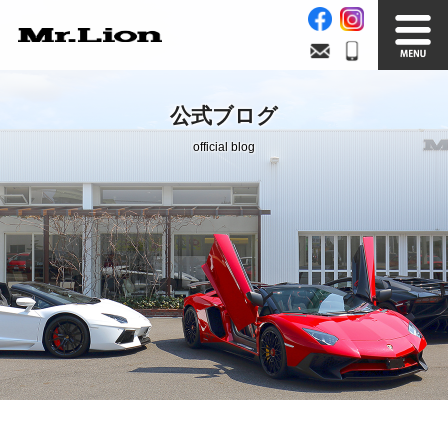
Stock List
Trade In
公式ブログ
在庫車情報
買取無料査定
official blog
Factory
Our Service
自社工場
サービス案内
Official Blog
Company info.
公式ブログ
会社案内