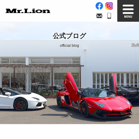
Stock List
Trade In
公式ブログ
在庫車情報
買取無料査定
official blog
Factory
Our Service
自社工場
サービス案内
Official Blog
Company info.
公式ブログ
会社案内