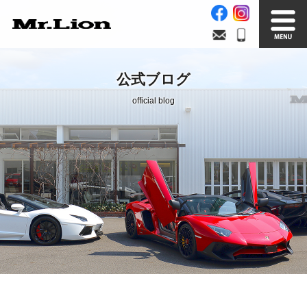
Stock List
Trade In
公式ブログ
在庫車情報
買取無料査定
official blog
Factory
Our Service
自社工場
サービス案内
Official Blog
Company info.
公式ブログ
会社案内