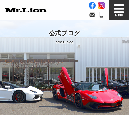
Stock List
Trade In
公式ブログ
在庫車情報
買取無料査定
official blog
Factory
Our Service
自社工場
サービス案内
Official Blog
Company info.
公式ブログ
会社案内