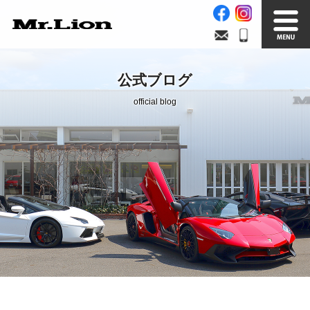
Stock List
Trade In
公式ブログ
在庫車情報
買取無料査定
official blog
Factory
Our Service
自社工場
サービス案内
Official Blog
Company info.
公式ブログ
会社案内