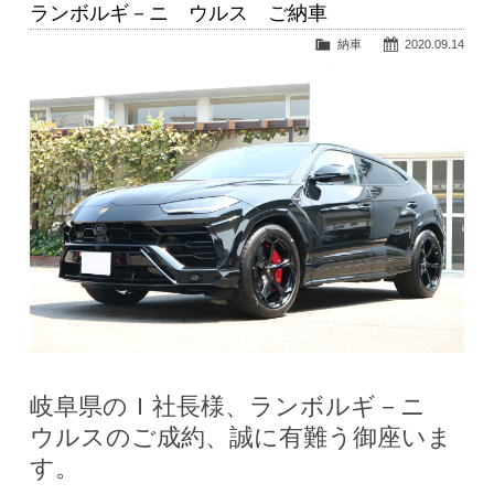
ランボルギ－ニ ウルス ご納車
納車
2020.09.14
岐阜県のＩ社長様、ランボルギ－ニ
ウルスのご成約、誠に有難う御座いま
す。