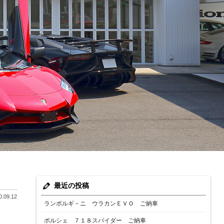
最近の投稿
.09.12
ランボルギ－ニ ウラカンＥＶＯ ご納車
ポルシェ ７１８スパイダー ご納車