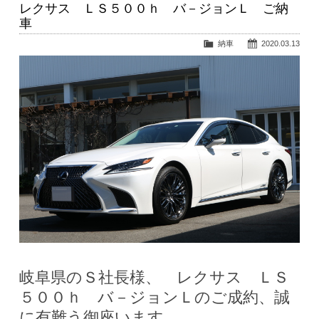
レクサス ＬＳ５００ｈ バ－ジョンＬ ご納
車
納車
2020.03.13
岐阜県のＳ社長様、 レクサス ＬＳ
５００ｈ バ－ジョンＬのご成約、誠
に有難う御座います。