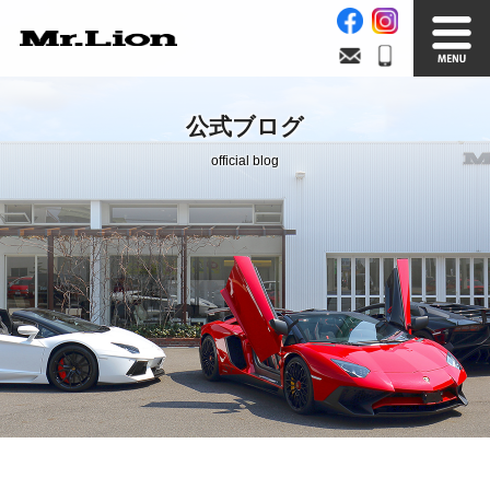
Stock List
Trade In
公式ブログ
在庫車情報
買取無料査定
official blog
Factory
Our Service
自社工場
サービス案内
Official Blog
Company info.
公式ブログ
会社案内