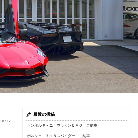
最近の投稿
.07.12
ランボルギ－ニ ウラカンＥＶＯ ご納車
ポルシェ ７１８スパイダー ご納車