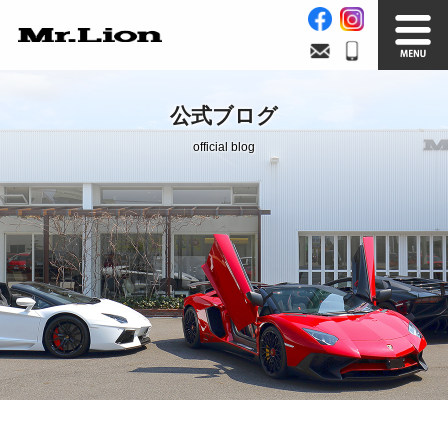
Stock List
Trade In
公式ブログ
在庫車情報
買取無料査定
official blog
Factory
Our Service
自社工場
サービス案内
Official Blog
Company info.
公式ブログ
会社案内