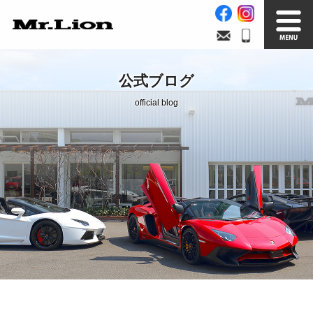
Stock List
Trade In
公式ブログ
在庫車情報
買取無料査定
official blog
Factory
Our Service
自社工場
サービス案内
Official Blog
Company info.
公式ブログ
会社案内