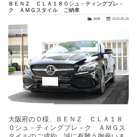
ＢＥＮＺ ＣＬＡ１８０シュ－ティングブレ－
ク ＡＭＧスタイル ご納車
納車
2019.05.25
大阪府のＯ様、ＢＥＮＺ ＣＬＡ１８
０シュ－ティングブレ－ク ＡＭＧス
タイルのご成約、誠に有難う御座いま