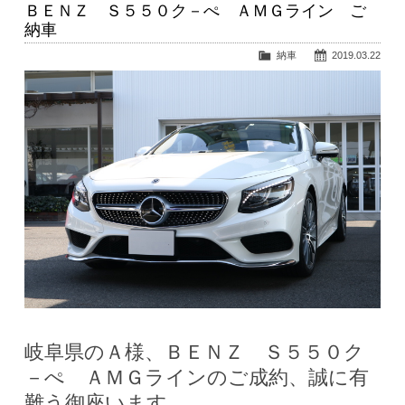
ＢＥＮＺ Ｓ５５０ク－ぺ ＡＭＧライン ご
納車
納車
2019.03.22
岐阜県のＡ様、ＢＥＮＺ Ｓ５５０ク
－ぺ ＡＭＧラインのご成約、誠に有
難う御座います。