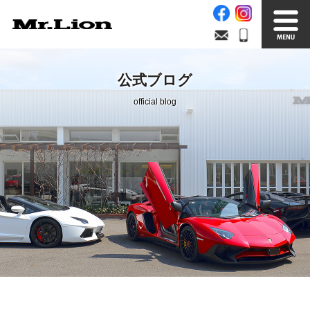
Stock List
Trade In
公式ブログ
在庫車情報
買取無料査定
official blog
Factory
Our Service
自社工場
サービス案内
Official Blog
Company info.
公式ブログ
会社案内