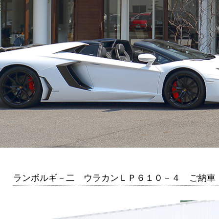
ランボルギ－二 ウラカンＬＰ６１０－４ ご納車