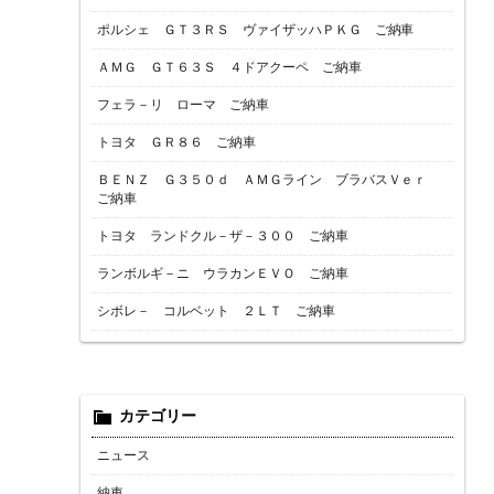
ポルシェ ＧＴ３ＲＳ ヴァイザッハＰＫＧ ご納車
ＡＭＧ ＧＴ６３Ｓ ４ドアクーペ ご納車
フェラ－リ ローマ ご納車
トヨタ ＧＲ８６ ご納車
ＢＥＮＺ Ｇ３５０ｄ ＡＭＧライン ブラバスＶｅｒ
ご納車
トヨタ ランドクル－ザ－３００ ご納車
ランボルギ－ニ ウラカンＥＶＯ ご納車
シボレ－ コルベット ２ＬＴ ご納車
カテゴリー
ニュース
納車