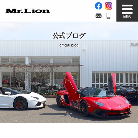
Stock List
Trade In
公式ブログ
在庫車情報
買取無料査定
official blog
Factory
Our Service
自社工場
サービス案内
Official Blog
Company info.
公式ブログ
会社案内