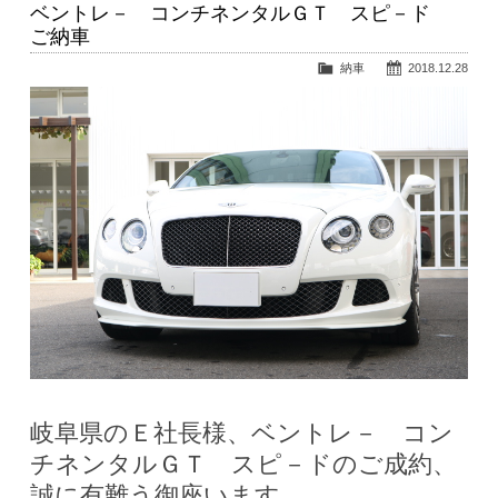
ベントレ－ コンチネンタルＧＴ スピ－ド
ご納車
納車
2018.12.28
岐阜県のＥ社長様、ベントレ－ コン
チネンタルＧＴ スピ－ドのご成約、
誠に有難う御座います。