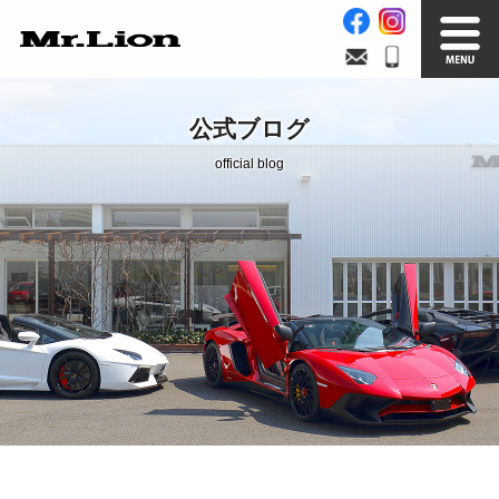
Stock List
Trade In
公式ブログ
在庫車情報
買取無料査定
official blog
Factory
Our Service
自社工場
サービス案内
Official Blog
Company info.
公式ブログ
会社案内