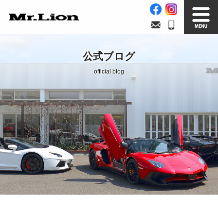
Stock List
Trade In
公式ブログ
在庫車情報
買取無料査定
official blog
Factory
Our Service
自社工場
サービス案内
Official Blog
Company info.
公式ブログ
会社案内