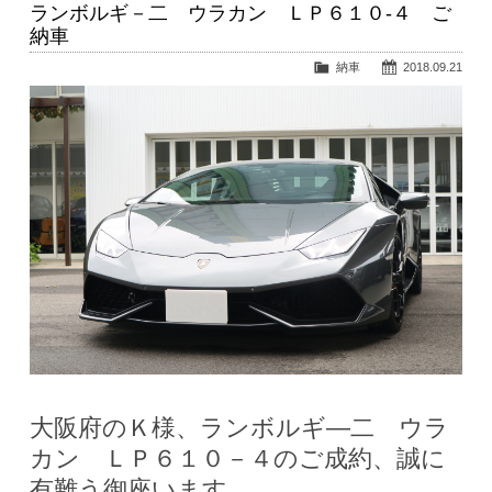
ランボルギ－二 ウラカン ＬＰ６１０-４ ご
納車
納車
2018.09.21
大阪府のＫ様、ランボルギ―二 ウラ
カン ＬＰ６１０－４のご成約、誠に
有難う御座います。