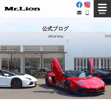
Stock List
Trade In
公式ブログ
在庫車情報
買取無料査定
official blog
Factory
Our Service
自社工場
サービス案内
Official Blog
Company info.
公式ブログ
会社案内