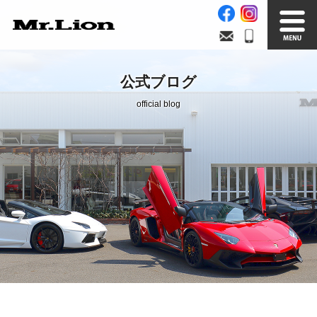
Stock List
Trade In
公式ブログ
在庫車情報
買取無料査定
official blog
Factory
Our Service
自社工場
サービス案内
Official Blog
Company info.
公式ブログ
会社案内