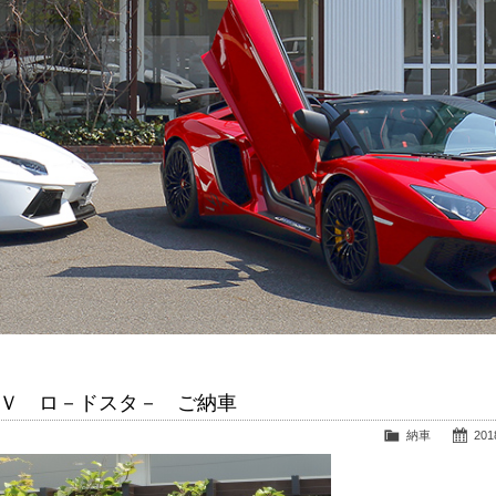
ＳＶ ロ－ドスタ－ ご納車
納車
2018