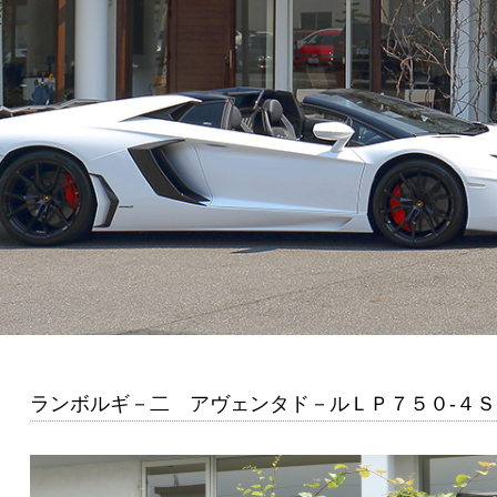
ランボルギ－二 アヴェンタド－ルＬＰ７５０-４