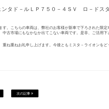
ェンタド－ルＬＰ７５０－４ＳＶ ロ－ドス
ます。こちらの車両は、弊社のお客様が新車で下ろされた限定
、中古市場にもなかなか出てこない車両です。是非、ご活用下
、重ね重ねお礼申し上げます。今後ともミスタ－ライオンをど
次の記事