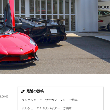
最近の投稿
.06.02
ランボルギ－ニ ウラカンＥＶＯ ご納車
ポルシェ ７１８スパイダー ご納車