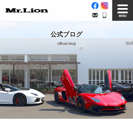
Stock List
Trade In
公式ブログ
在庫車情報
買取無料査定
official blog
Factory
Our Service
自社工場
サービス案内
Official Blog
Company info.
公式ブログ
会社案内