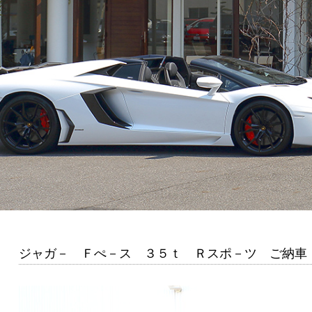
ジャガ－ Ｆぺ－ス ３５ｔ Ｒスポ－ツ ご納車