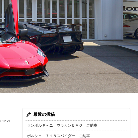
最近の投稿
.12.21
ランボルギ－ニ ウラカンＥＶＯ ご納車
ポルシェ ７１８スパイダー ご納車