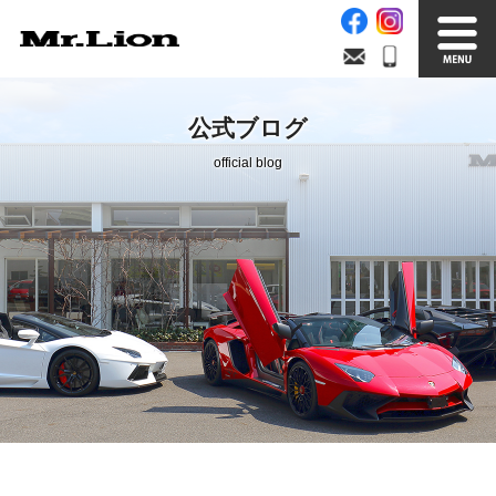
Stock List
Trade In
公式ブログ
在庫車情報
買取無料査定
official blog
Factory
Our Service
自社工場
サービス案内
Official Blog
Company info.
公式ブログ
会社案内