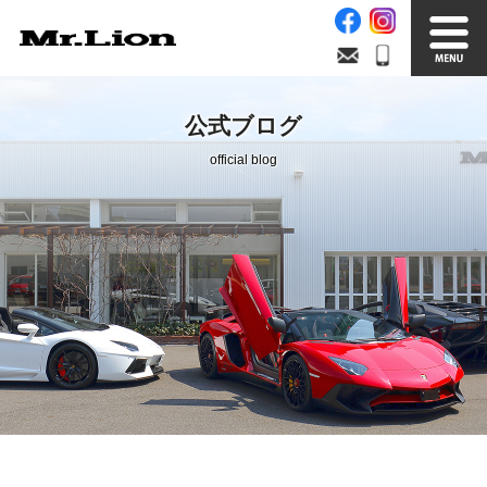
Stock List
Trade In
公式ブログ
在庫車情報
買取無料査定
official blog
Factory
Our Service
自社工場
サービス案内
Official Blog
Company info.
公式ブログ
会社案内