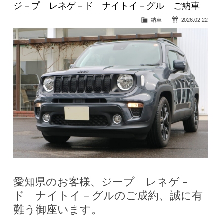
ジ－プ レネゲ－ド ナイトイ－グル ご納車
納車
2026.02.22
愛知県のお客様、ジープ レネゲ－
ド ナイトイ－グルのご成約、誠に有
難う御座います。