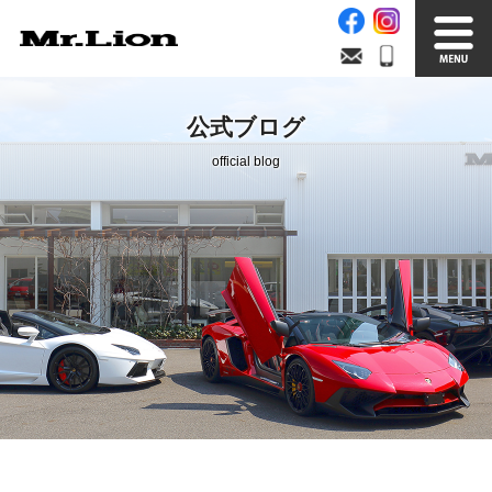
Stock List
Trade In
公式ブログ
在庫車情報
買取無料査定
official blog
Factory
Our Service
自社工場
サービス案内
Official Blog
Company info.
公式ブログ
会社案内