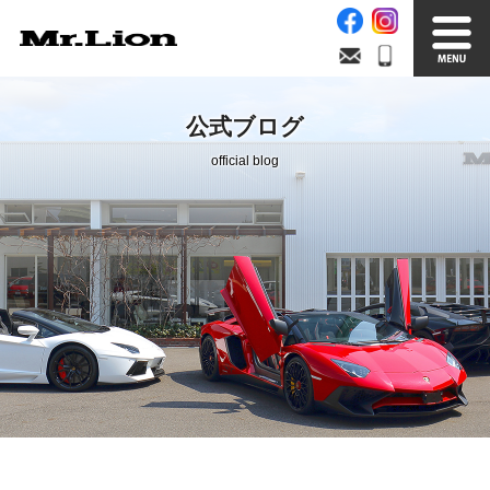
Stock List
Trade In
公式ブログ
在庫車情報
買取無料査定
official blog
Factory
Our Service
自社工場
サービス案内
Official Blog
Company info.
公式ブログ
会社案内