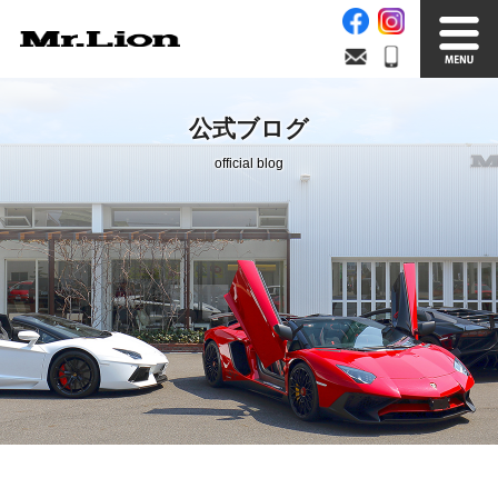
Stock List
Trade In
公式ブログ
在庫車情報
買取無料査定
official blog
Factory
Our Service
自社工場
サービス案内
Official Blog
Company info.
公式ブログ
会社案内