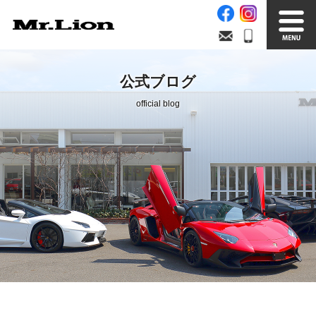
Stock List
Trade In
公式ブログ
在庫車情報
買取無料査定
official blog
Factory
Our Service
自社工場
サービス案内
Official Blog
Company info.
公式ブログ
会社案内