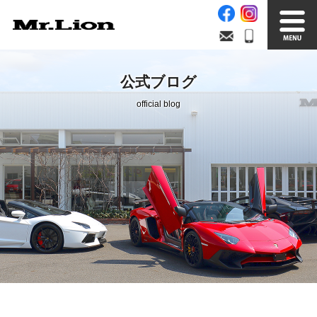
Stock List
Trade In
公式ブログ
在庫車情報
買取無料査定
official blog
Factory
Our Service
自社工場
サービス案内
Official Blog
Company info.
公式ブログ
会社案内