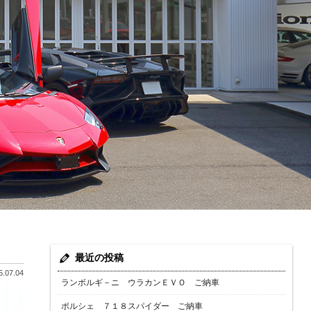
最近の投稿
.07.04
ランボルギ－ニ ウラカンＥＶＯ ご納車
ポルシェ ７１８スパイダー ご納車