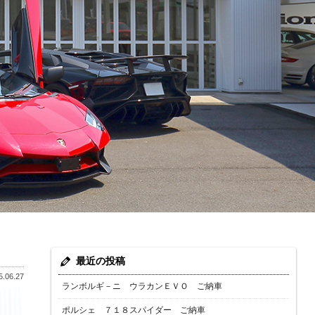
最近の投稿
.06.27
ランボルギ－ニ ウラカンＥＶＯ ご納車
ポルシェ ７１８スパイダー ご納車