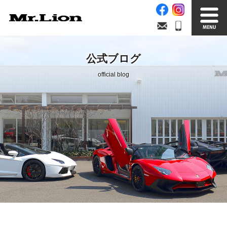
Stock List
Trade In
公式ブログ
在庫車情報
買取無料査定
official blog
Factory
Our Service
自社工場
サービス案内
Official Blog
Company info.
公式ブログ
会社案内