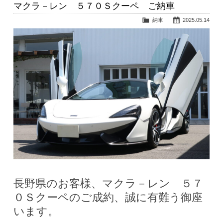
マクラ－レン ５７０Ｓクーペ ご納車
納車
2025.05.14
長野県のお客様、マクラ－レン ５７
０Ｓクーペのご成約、誠に有難う御座
います。